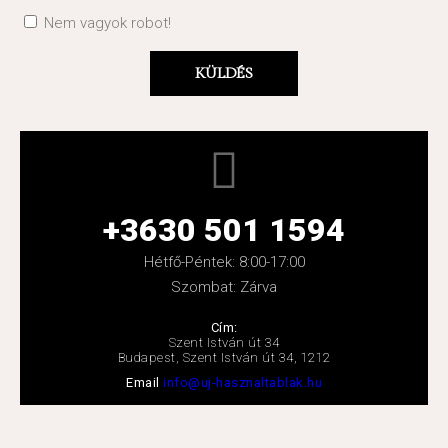
Nem vagyok robot!
KÜLDÉS
Alternative:
+3630 501 1594
Hétfő-Péntek: 8:00-17:00
Szombat: Zárva
Cím:
Szent István út 34
Budapest, Szent István út 34, 1212
Email
info@uj-hasznaltablak.hu